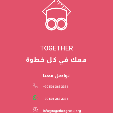
TOGETHER
معك في كل خطوة
تواصل معنا
3331 363 501 90+
3331 363 501 90+
info@togethergrubu.org